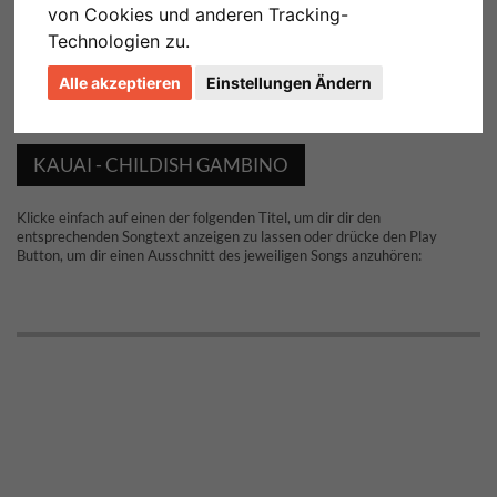
von Cookies und anderen Tracking-
Technologien zu.
Alle akzeptieren
Einstellungen Ändern
KAUAI - CHILDISH GAMBINO
Klicke einfach auf einen der folgenden Titel, um dir dir den
entsprechenden Songtext anzeigen zu lassen oder drücke den Play
Button, um dir einen Ausschnitt des jeweiligen Songs anzuhören: