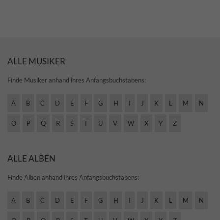
ALLE MUSIKER
Finde Musiker anhand ihres Anfangsbuchstabens:
A
B
C
D
E
F
G
H
I
J
K
L
M
N
O
P
Q
R
S
T
U
V
W
X
Y
Z
ALLE ALBEN
Finde Alben anhand ihres Anfangsbuchstabens:
A
B
C
D
E
F
G
H
I
J
K
L
M
N