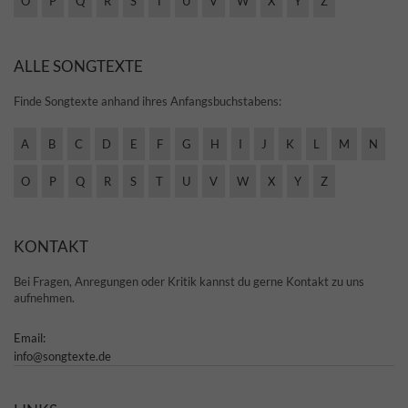
O
P
Q
R
S
T
U
V
W
X
Y
Z
ALLE SONGTEXTE
Finde Songtexte anhand ihres Anfangsbuchstabens:
A
B
C
D
E
F
G
H
I
J
K
L
M
N
O
P
Q
R
S
T
U
V
W
X
Y
Z
KONTAKT
Bei Fragen, Anregungen oder Kritik kannst du gerne Kontakt zu uns
aufnehmen.
Email:
info@songtexte.de