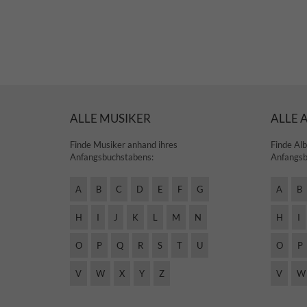
ALLE MUSIKER
ALLE 
Finde Musiker anhand ihres
Finde Al
Anfangsbuchstabens:
Anfangsb
A
B
C
D
E
F
G
A
B
H
I
J
K
L
M
N
H
I
O
P
Q
R
S
T
U
O
P
V
W
X
Y
Z
V
W