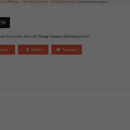
Circa Waves - Young Chasers - Original Version
[Songtext anzeigen]
EN
nen Freunden, dass dir
Young Chasers (Deluxe)
gefällt:
Liken
Teilen
Tweeten