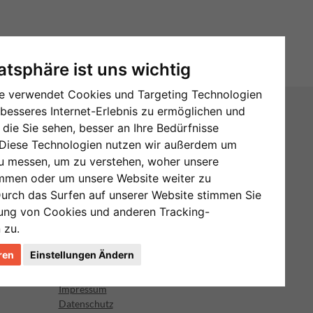
vatsphäre ist uns wichtig
e verwendet Cookies und Targeting Technologien
 besseres Internet-Erlebnis zu ermöglichen und
KONTAKT
die Sie sehen, besser an Ihre Bedürfnisse
Diese Technologien nutzen wir außerdem um
Bei Fragen, Anregungen oder Kritik kannst du
gerne Kontakt zu uns aufnehmen.
u messen, um zu verstehen, woher unsere
mmen oder um unsere Website weiter zu
Email:
Durch das Surfen auf unserer Website stimmen Sie
info@songtexte.de
ung von Cookies und anderen Tracking-
 zu.
LINKS
ren
Einstellungen Ändern
Suche
Impressum
Datenschutz