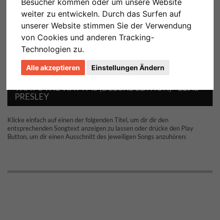
Besucher kommen oder um unsere Website
weiter zu entwickeln. Durch das Surfen auf
unserer Website stimmen Sie der Verwendung
von Cookies und anderen Tracking-
Technologien zu.
Alle akzeptieren
Einstellungen Ändern
THAT'S THE WAY IT IS (DELUXE EDITION) - ELVIS
PRESLEY
Klicke einfach auf einen der folgenden Titel, um dir dir den
entsprechenden Songtext anzeigen zu lassen oder drücke den Play
Button, um dir einen Ausschnitt des jeweiligen Songs anzuhören: