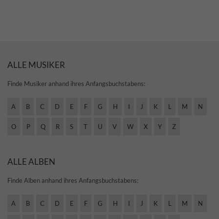
ALLE MUSIKER
Finde Musiker anhand ihres Anfangsbuchstabens:
A
B
C
D
E
F
G
H
I
J
K
L
M
N
O
P
Q
R
S
T
U
V
W
X
Y
Z
ALLE ALBEN
Finde Alben anhand ihres Anfangsbuchstabens:
A
B
C
D
E
F
G
H
I
J
K
L
M
N