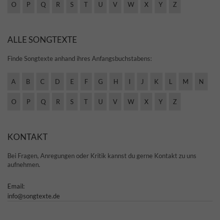
O
P
Q
R
S
T
U
V
W
X
Y
Z
ALLE SONGTEXTE
Finde Songtexte anhand ihres Anfangsbuchstabens:
A
B
C
D
E
F
G
H
I
J
K
L
M
N
O
P
Q
R
S
T
U
V
W
X
Y
Z
KONTAKT
Bei Fragen, Anregungen oder Kritik kannst du gerne Kontakt zu uns
aufnehmen.
Email:
info@songtexte.de