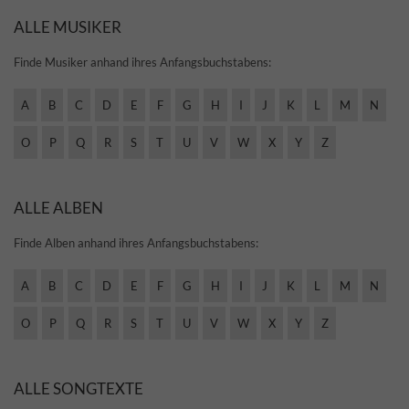
ALLE MUSIKER
Finde Musiker anhand ihres Anfangsbuchstabens:
A
B
C
D
E
F
G
H
I
J
K
L
M
N
O
P
Q
R
S
T
U
V
W
X
Y
Z
ALLE ALBEN
Finde Alben anhand ihres Anfangsbuchstabens:
A
B
C
D
E
F
G
H
I
J
K
L
M
N
O
P
Q
R
S
T
U
V
W
X
Y
Z
ALLE SONGTEXTE