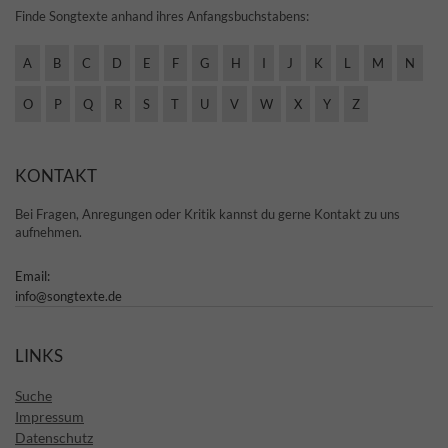
Finde Songtexte anhand ihres Anfangsbuchstabens:
A
B
C
D
E
F
G
H
I
J
K
L
M
N
O
P
Q
R
S
T
U
V
W
X
Y
Z
KONTAKT
Bei Fragen, Anregungen oder Kritik kannst du gerne Kontakt zu uns
aufnehmen.
Email:
info@songtexte.de
LINKS
Suche
Impressum
Datenschutz