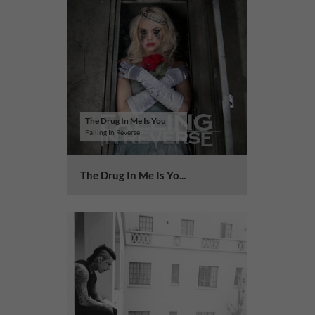
The Drug In Me Is You
Falling In Reverse
The Drug In Me Is Yo...