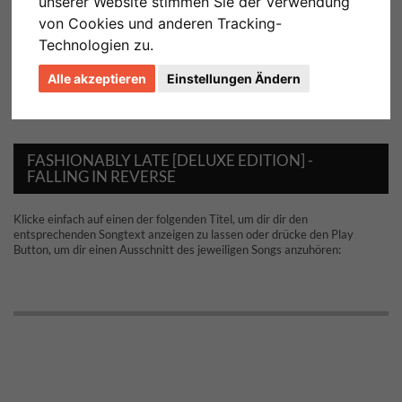
unserer Website stimmen Sie der Verwendung
von Cookies und anderen Tracking-
Technologien zu.
Alle akzeptieren
Einstellungen Ändern
FASHIONABLY LATE [DELUXE EDITION] -
FALLING IN REVERSE
Klicke einfach auf einen der folgenden Titel, um dir dir den
entsprechenden Songtext anzeigen zu lassen oder drücke den Play
Button, um dir einen Ausschnitt des jeweiligen Songs anzuhören: