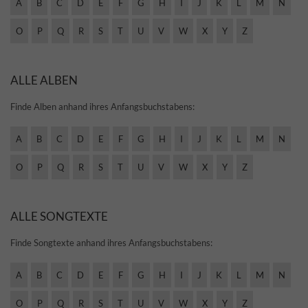
A
B
C
D
E
F
G
H
I
J
K
L
M
N
O
P
Q
R
S
T
U
V
W
X
Y
Z
ALLE ALBEN
Finde Alben anhand ihres Anfangsbuchstabens:
A
B
C
D
E
F
G
H
I
J
K
L
M
N
O
P
Q
R
S
T
U
V
W
X
Y
Z
ALLE SONGTEXTE
Finde Songtexte anhand ihres Anfangsbuchstabens:
A
B
C
D
E
F
G
H
I
J
K
L
M
N
O
P
Q
R
S
T
U
V
W
X
Y
Z