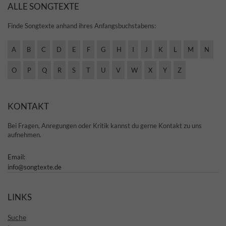
ALLE SONGTEXTE
Finde Songtexte anhand ihres Anfangsbuchstabens:
A
B
C
D
E
F
G
H
I
J
K
L
M
N
O
P
Q
R
S
T
U
V
W
X
Y
Z
KONTAKT
Bei Fragen, Anregungen oder Kritik kannst du gerne Kontakt zu uns
aufnehmen.
Email:
info@songtexte.de
LINKS
Suche