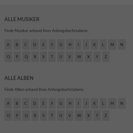
ALLE MUSIKER
Finde Musiker anhand ihres Anfangsbuchstabens:
A
B
C
D
E
F
G
H
I
J
K
L
M
N
O
P
Q
R
S
T
U
V
W
X
Y
Z
ALLE ALBEN
Finde Alben anhand ihres Anfangsbuchstabens:
A
B
C
D
E
F
G
H
I
J
K
L
M
N
O
P
Q
R
S
T
U
V
W
X
Y
Z