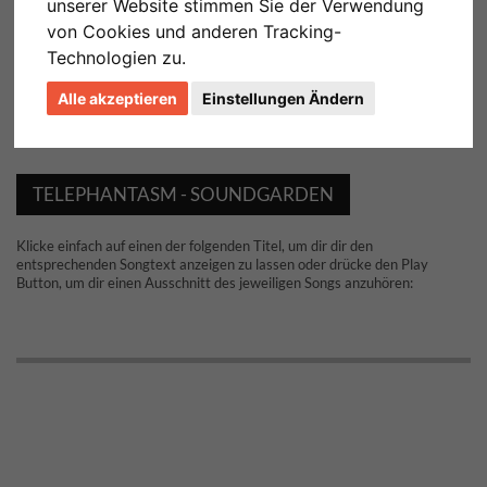
unserer Website stimmen Sie der Verwendung
von Cookies und anderen Tracking-
Technologien zu.
Alle akzeptieren
Einstellungen Ändern
TELEPHANTASM - SOUNDGARDEN
Klicke einfach auf einen der folgenden Titel, um dir dir den
entsprechenden Songtext anzeigen zu lassen oder drücke den Play
Button, um dir einen Ausschnitt des jeweiligen Songs anzuhören: