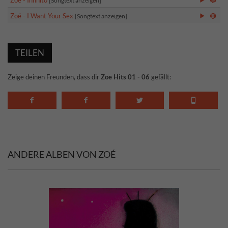
Zoé - Infinito
[Songtext anzeigen]
Zoé - I Want Your Sex
[Songtext anzeigen]
TEILEN
Zeige deinen Freunden, dass dir
Zoe Hits 01 - 06
gefällt:
ANDERE ALBEN VON ZOÉ