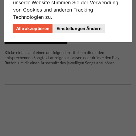
unserer Website stimmen Sie der Verwendung
von Cookies und anderen Tracking-
Technologien zu.
Alle akzeptieren
Einstellungen Ändern
ZOE HITS 01 - 06 - ZOÉ
Klicke einfach auf einen der folgenden Titel, um dir dir den
entsprechenden Songtext anzeigen zu lassen oder drücke den Play
Button, um dir einen Ausschnitt des jeweiligen Songs anzuhören: